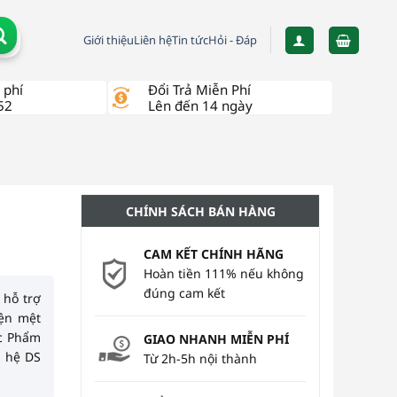
Giới thiệu
Liên hệ
Tin tức
Hỏi - Đáp
 phí
Đổi Trả Miễn Phí
52
Lên đến 14 ngày
CHÍNH SÁCH BÁN HÀNG
CAM KẾT CHÍNH HÃNG
Hoàn tiền 111% nếu không
đúng cam kết
hỗ trợ
iện mệt
c Phẩm
GIAO NHANH MIỄN PHÍ
n hệ DS
Từ 2h-5h nội thành