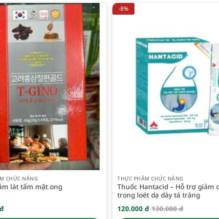
-8%
M CHỨC NĂNG
THỰC PHẨM CHỨC NĂNG
âm lát tẩm mật ong
Thuốc Hantacid – Hỗ trợ giảm 
trong loét dạ dày tá tràng
đ
120.000
đ
130.000
đ
Giá
Giá
gốc
hiện