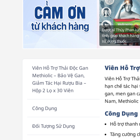
Dược sĩ Thúy Phan luô
tình, giúp khách hàng 
sử dụng thuốc.
Viên Hỗ Trợ
Viên Hỗ Trợ Thải Độc Gan
Methiolic – Bảo Vệ Gan,
Viên Hỗ Trợ Thả
Giảm Tác Hại Rượu Bia –
hạn chế tác hại
Hộp 2 Lọ x 30 Viên
gan, men gan c
Nam, Methiolic 
Công Dụng
Công Dụng
Hỗ trợ thanh 
Đối Tượng Sử Dụng
Tăng cường c