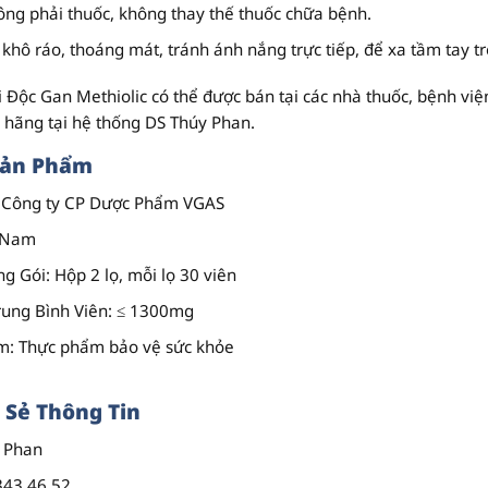
ng phải thuốc
, không thay thế thuốc chữa bệnh.
khô ráo, thoáng mát, tránh ánh nắng trực tiếp, để xa tầm tay t
i Độc Gan Methiolic có thể được bán tại các nhà thuốc, bệnh v
 hãng tại hệ thống DS Thúy Phan.
Sản Phẩm
: Công ty CP Dược Phẩm VGAS
t Nam
ng Gói
: Hộp 2 lọ, mỗi lọ 30 viên
rung Bình Viên
: ≤ 1300mg
ẩm
: Thực phẩm bảo vệ sức khỏe
 Sẻ Thông Tin
y Phan
343 46 52