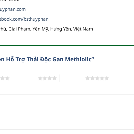
huyphan.com
ebook.com/bsthuyphan
Phú, Giai Phạm, Yên Mỹ, Hưng Yên, Việt Nam
ên Hỗ Trợ Thải Độc Gan Methiolic”
4 trên 5 sao
5 trên 5 sao