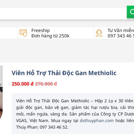
Freeship
Tư Vấn miễn
Đơn hàng từ 250k
097 343 46 
Viên Hỗ Trợ Thải Độc Gan Methiolic
270.000
đ
250.000
đ
Giá
Giá
gốc
hiện
là:
tại
270.000 đ.
là:
Viên Hỗ Trợ Thải Độc Gan Methiolic – Hộp 2 Lọ x 30 Viên
250.000 đ.
giải độc gan, bảo vệ gan, giảm tác hại rượu bia, cải th
mỏi, mẩn ngứa, vàng da. Sản phẩm của
Công ty CP Dượ
VGAS
, Việt Nam. Mua ngay tại
dsthuyphan.com
hoặc liê
Thúy Phan: 097 343 46 52.