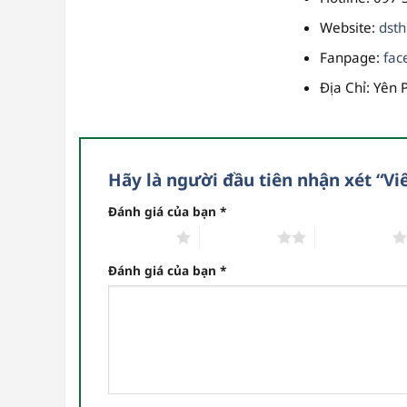
Website
:
dst
Fanpage
:
fac
Địa Chỉ
: Yên 
Hãy là người đầu tiên nhận xét “Vi
Đánh giá của bạn
*
1 trên 5 sao
2 trên 5 sao
3 trên 5 sao
Đánh giá của bạn
*