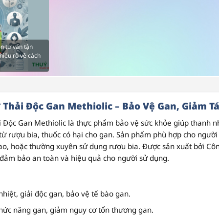
n tư vấn tận
hiểu rõ về cách
 Thải Độc Gan Methiolic – Bảo Vệ Gan, Giảm Tá
i Độc Gan Methiolic
là thực phẩm bảo vệ sức khỏe giúp thanh nh
 từ rượu bia, thuốc có hại cho gan. Sản phẩm phù hợp cho người
ao, hoặc thường xuyên sử dụng rượu bia. Được sản xuất bởi
Côn
đảm bảo an toàn và hiệu quả cho người sử dụng.
nhiệt, giải độc gan, bảo vệ tế bào gan.
hức năng gan, giảm nguy cơ tổn thương gan.