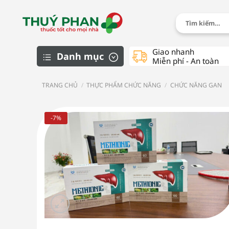
Chuyển
đến
Tìm
kiếm:
nội
dung
Giao nhanh
Danh mục
Miễn phí - An toàn
TRANG CHỦ
/
THỰC PHẨM CHỨC NĂNG
/
CHỨC NĂNG GAN
Chăm sóc cá nhân
Dành cho trẻ em
-7%
Dược mỹ phẩm
Thực phẩm chức năng