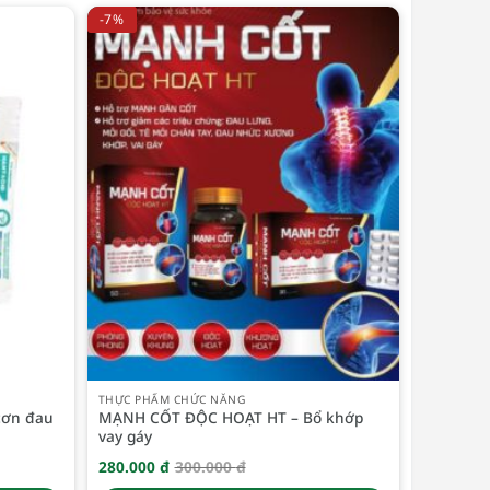
-7%
THỰC PHẨM CHỨC NĂNG
cơn đau
MẠNH CỐT ĐỘC HOẠT HT – Bổ khớp
vay gáy
280.000
đ
300.000
đ
Giá
Giá
gốc
hiện