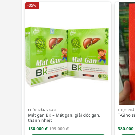
-35%
CHỨC NĂNG GAN
THỰC PHẨ
Mát gan BK – Mát gan, giải độc gan,
T-Gino s
thanh nhiệt
130.000
đ
199.000
đ
380.000
Giá
Giá
gốc
hiện