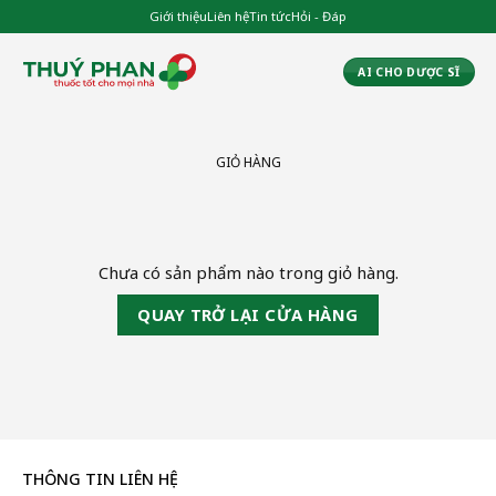
Chuyển
Giới thiệu
Liên hệ
Tin tức
Hỏi - Đáp
đến
nội
AI CHO DƯỢC SĨ
dung
GIỎ HÀNG
Chưa có sản phẩm nào trong giỏ hàng.
QUAY TRỞ LẠI CỬA HÀNG
THÔNG TIN LIÊN HỆ