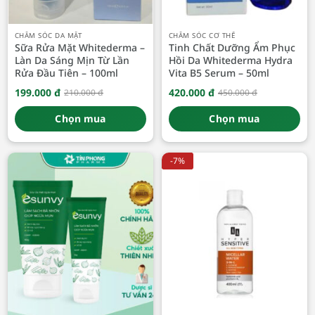
CHĂM SÓC DA MẶT
CHĂM SÓC CƠ THỂ
Sữa Rửa Mặt Whitederma –
Tinh Chất Dưỡng Ẩm Phục
Làn Da Sáng Mịn Từ Lần
Hồi Da Whitederma Hydra
Rửa Đầu Tiên – 100ml
Vita B5 Serum – 50ml
199.000
đ
420.000
đ
210.000
đ
450.000
đ
Giá
Giá
Giá
Giá
gốc
hiện
gốc
hiện
là:
tại
là:
tại
Chọn mua
Chọn mua
210.000 đ.
là:
450.000 đ.
là:
199.000 đ.
420.000 đ.
-7%