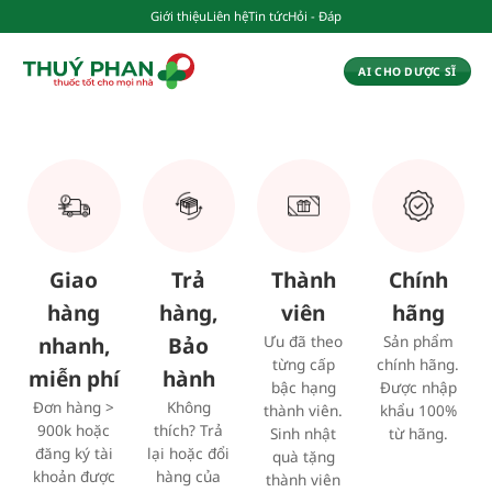
Chuyển
Giới thiệu
Liên hệ
Tin tức
Hỏi - Đáp
đến
nội
AI CHO DƯỢC SĨ
dung
Giao
Trả
Thành
Chính
hàng
hàng,
viên
hãng
nhanh,
Bảo
Ưu đã theo
Sản phẩm
từng cấp
chính hãng.
miễn phí
hành
bậc hạng
Được nhập
Đơn hàng >
Không
thành viên.
khẩu 100%
900k hoặc
thích? Trả
Sinh nhật
từ hãng.
đăng ký tài
lại hoặc đổi
quà tặng
khoản được
hàng của
thành viên