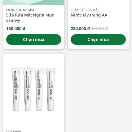
CHĂM SÓC DA MẶT
CHĂM SÓC DA MẶT
Sữa Rửa Mặt Ngừa Mụn
Nước tẩy trang AA
Esunvy
150.000
đ
280.000
đ
300.000
đ
Giá
Giá
gốc
hiện
là:
tại
Chọn mua
Chọn mua
300.000 đ.
là:
280.000 đ.
SẢN PHẨM