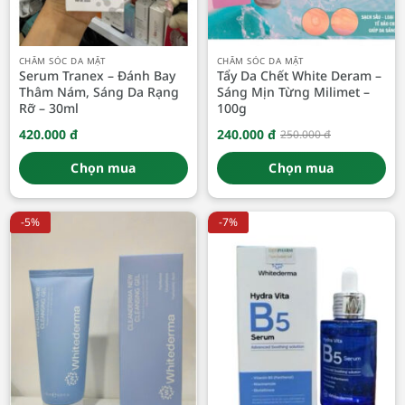
CHĂM SÓC DA MẶT
CHĂM SÓC DA MẶT
Serum Tranex – Đánh Bay
Tẩy Da Chết White Deram –
Thâm Nám, Sáng Da Rạng
Sáng Mịn Từng Milimet –
Rỡ – 30ml
100g
420.000
đ
240.000
đ
250.000
đ
Giá
Giá
gốc
hiện
là:
tại
Chọn mua
Chọn mua
250.000 đ.
là:
240.000 đ.
-5%
-7%