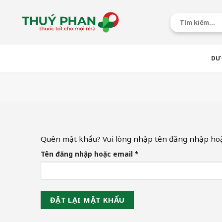
Chuyển
đến
Tìm
kiếm:
nội
dung
DƯ
Quên mật khẩu? Vui lòng nhập tên đăng nhập hoặc 
Bắt
Tên đăng nhập hoặc email
*
buộc
ĐẶT LẠI MẬT KHẨU