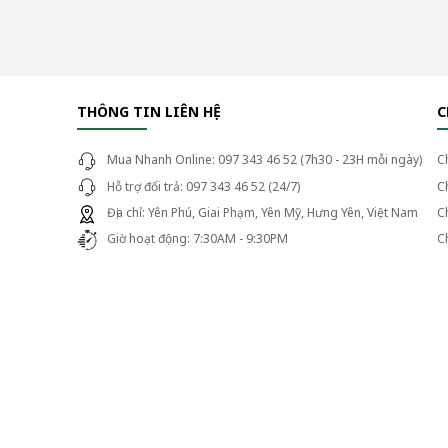
THÔNG TIN LIÊN HỆ
C
Mua Nhanh Online: 097 343 46 52 (7h30 - 23H mỗi ngày)
C
Hỗ trợ đổi trả: 097 343 46 52 (24/7)
C
Địa chỉ: Yên Phú, Giai Phạm, Yên Mỹ, Hưng Yên, Việt Nam
C
Giờ hoạt động: 7:30AM - 9:30PM
C