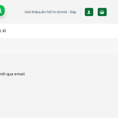
Giới thiệu
Liên hệ
Tin tức
Hỏi - Đáp
 SĨ
ới qua email.