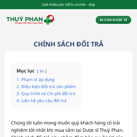
Chuyển
Giới thiệu
Liên hệ
Tin tức
Hỏi - Đáp
đến
nội
AI CHO DƯỢC SĨ
dung
CHÍNH SÁCH ĐỔI TRẢ
Mục lục
ẩn
1. Phạm vi áp dụng
2. Điều kiện Đổi trả sản phẩm
3. Quy trình và Chi phí đổi trả
4. Liên hệ yêu cầu đổi trả
Chúng tôi luôn mong muốn quý khách hàng có trải
nghiệm tốt nhất khi mua sắm tại Dược sĩ Thuý Phan.