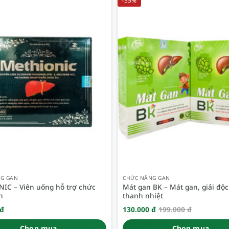
-35%
G GAN
CHỨC NĂNG GAN
IC – Viên uống hỗ trợ chức
Mát gan BK – Mát gan, giải độc
n
thanh nhiệt
đ
130.000
đ
199.000
đ
Giá
Giá
gốc
hiện
là:
tại
Chọn mua
Chọn mua