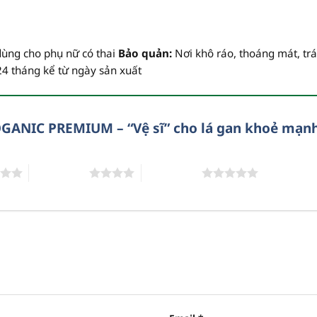
dùng cho phụ nữ có thai
Bảo quản:
Nơi khô ráo, thoáng mát, trá
4 tháng kể từ ngày sản xuất
BOGANIC PREMIUM – “Vệ sĩ” cho lá gan khoẻ mạn
4 trên 5 sao
5 trên 5 sao