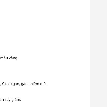
g màu vàng.
, C), xơ gan, gan nhiễm mỡ.
an suy giảm.