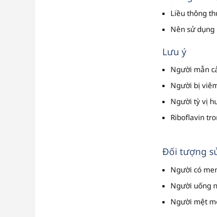
Liều thông th
Nên sử dụng n
Lưu ý
Người mẫn cả
Người bị viêm
Người tỳ vị h
Riboflavin t
Đối tượng s
Người có men
Người uống nh
Người mệt mỏ