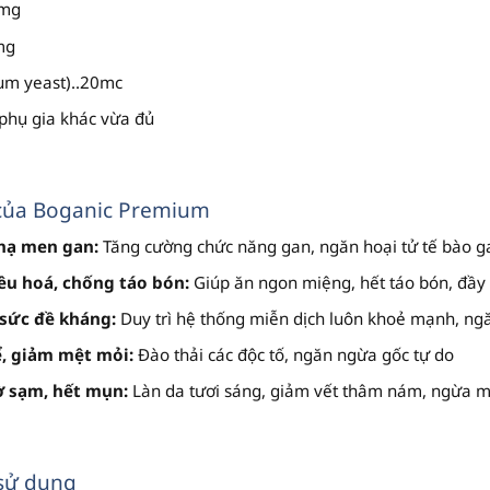
0mg
mg
ium yeast)..20mc
 phụ gia khác vừa đủ
của Boganic Premium
 hạ men gan:
Tăng cường chức năng gan, ngăn hoại tử tế bào g
iêu hoá, chống táo bón:
Giúp ăn ngon miệng, hết táo bón, đầy 
sức đề kháng:
Duy trì hệ thống miễn dịch luôn khoẻ mạnh, ng
ể, giảm mệt mỏi:
Đào thải các độc tố, ngăn ngừa gốc tự do
ờ sạm, hết mụn:
Làn da tươi sáng, giảm vết thâm nám, ngừa m
sử dụng