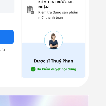
KIỂM TRA TRƯỚC KHI
NHẬN
Kiểm tra đúng sản phẩm
mới thanh toán
á gan khoẻ mạnh số lượng
& 31
Dược sĩ Thuý Phan
Đã kiểm duyệt nội dung