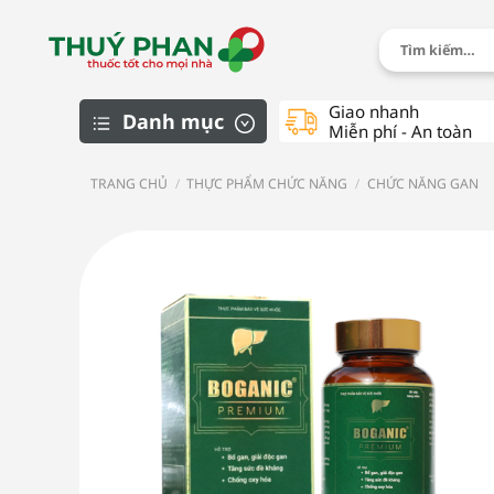
Chuyển
đến
Tìm
kiếm:
nội
dung
Giao nhanh
Danh mục
Miễn phí - An toàn
TRANG CHỦ
/
THỰC PHẨM CHỨC NĂNG
/
CHỨC NĂNG GAN
Chăm sóc cá nhân
Dành cho trẻ em
Dược mỹ phẩm
Thực phẩm chức năng