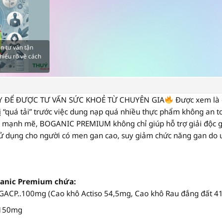
n tư vấn tận
hiểu rõ về cách
Y ĐỂ ĐƯỢC TƯ VẤN SỨC KHOẺ TỪ CHUYÊN GIA
Được xem là c
 “quá tải” trước việc dung nạp quá nhiều thực phẩm không an to
o mạnh mẽ, BOGANIC PREMIUM không chỉ giúp hỗ trợ giải độc ga
ử dụng cho người có men gan cao, suy giảm chức năng gan do u
ganic Premium chứa:
GACP..100mg (Cao khô Actiso 54,5mg, Cao khô Rau đắng đất 4
.150mg