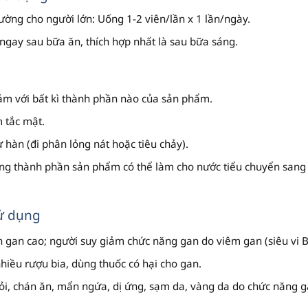
ường cho người lớn: Uống 1-2 viên/lần x 1 lần/ngày.
gay sau bữa ăn, thích hợp nhất là sau bữa sáng.
m với bất kì thành phần nào của sản phẩm.
 tắc mật.
ư hàn (đi phân lỏng nát hoặc tiêu chảy).
rong thành phần sản phẩm có thể làm cho nước tiểu chuyển san
ử dụng
 gan cao; người suy giảm chức năng gan do viêm gan (siêu vi B
iều rượu bia, dùng thuốc có hại cho gan.
i, chán ăn, mẩn ngứa, dị ứng, sạm da, vàng da do chức năng g