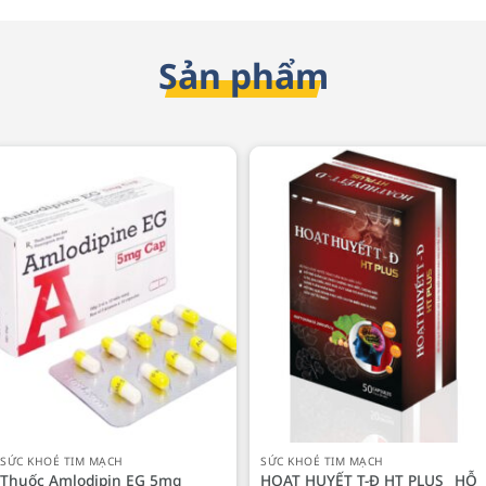
Sản phẩm
SỨC KHOẺ TIM MẠCH
SỨC KHOẺ TIM MẠCH
Thuốc Amlodipin EG 5mg
HOẠT HUYẾT T-Đ HT PLUS _HỖ