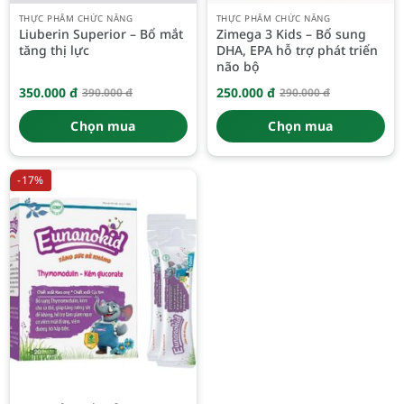
THỰC PHẨM CHỨC NĂNG
THỰC PHẨM CHỨC NĂNG
Liuberin Superior – Bổ mắt
Zimega 3 Kids – Bổ sung
tăng thị lực
DHA, EPA hỗ trợ phát triển
não bộ
350.000
đ
250.000
đ
390.000
đ
290.000
đ
Giá
Giá
Giá
Giá
gốc
hiện
gốc
hiện
là:
tại
là:
tại
Chọn mua
Chọn mua
390.000 đ.
là:
290.000 đ.
là:
350.000 đ.
250.000 đ.
-17%