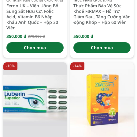
CẢI THIỆN TĂNG CƯỜNG CHỨC NĂNG
THỰC PHẨM CHỨC NĂNG
Feron UK – Viên Uống Bổ
Thực Phẩm Bảo Vệ Sức
Sung Sắt Hữu Cơ, Folic
Khoẻ FIRMAX – Hỗ Trợ
Acid, Vitamin B6 Nhập
Giảm Đau, Tăng Cường Vận
Khẩu Anh Quốc – Hộp 30
Động Khớp – Hộp 60 Viên
Viên
350.000
đ
550.000
đ
370.000
đ
Giá
Giá
gốc
hiện
là:
tại
Chọn mua
Chọn mua
370.000 đ.
là:
350.000 đ.
-10%
-14%