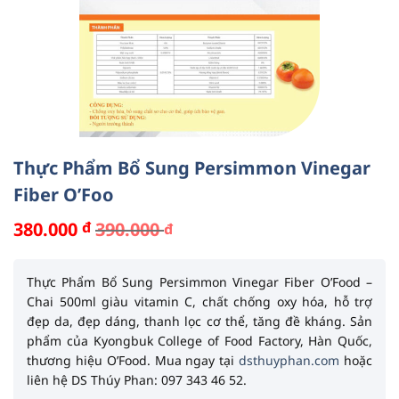
Thực Phẩm Bổ Sung Persimmon Vinegar
Fiber O’Foo
380.000
đ
390.000
đ
Giá
Giá
gốc
hiện
là:
tại
390.000 đ.
là:
Thực Phẩm Bổ Sung Persimmon Vinegar Fiber O’Food –
380.000 đ.
Chai 500ml
giàu vitamin C, chất chống oxy hóa, hỗ trợ
đẹp da, đẹp dáng, thanh lọc cơ thể, tăng đề kháng. Sản
phẩm của
Kyongbuk College of Food Factory
, Hàn Quốc,
thương hiệu
O’Food
. Mua ngay tại
dsthuyphan.com
hoặc
liên hệ DS Thúy Phan: 097 343 46 52.