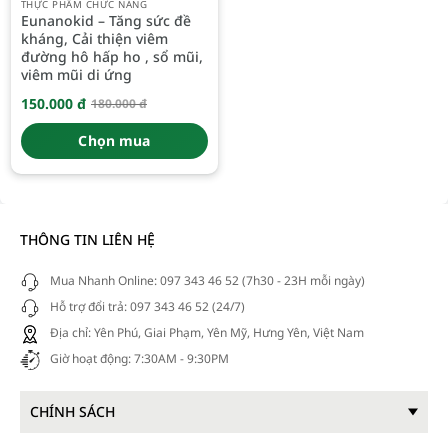
THỰC PHẨM CHỨC NĂNG
Eunanokid – Tăng sức đề
kháng, Cải thiện viêm
đường hô hấp ho , sổ mũi,
viêm mũi di ứng
150.000
đ
180.000
đ
Giá
Giá
gốc
hiện
là:
tại
Chọn mua
180.000 đ.
là:
150.000 đ.
THÔNG TIN LIÊN HỆ
Mua Nhanh Online: 097 343 46 52 (7h30 - 23H mỗi ngày)
Hỗ trợ đổi trả: 097 343 46 52 (24/7)
Địa chỉ: Yên Phú, Giai Phạm, Yên Mỹ, Hưng Yên, Việt Nam
Giờ hoạt động: 7:30AM - 9:30PM
CHÍNH SÁCH