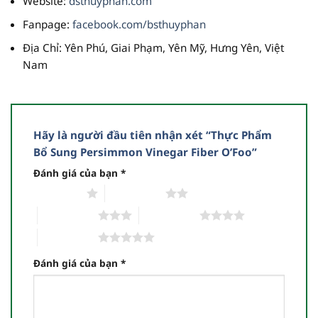
Website
:
dsthuyphan.com
Fanpage
:
facebook.com/bsthuyphan
Địa Chỉ
: Yên Phú, Giai Phạm, Yên Mỹ, Hưng Yên, Việt
Nam
Hãy là người đầu tiên nhận xét “Thực Phẩm
Bổ Sung Persimmon Vinegar Fiber O’Foo”
Đánh giá của bạn
*
1 trên 5 sao
2 trên 5 sao
3 trên 5 sao
4 trên 5 sao
5 trên 5 sao
Đánh giá của bạn
*