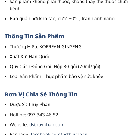
Sản phẩm không phải thuốc
, không thay thế thuốc chữa
bệnh.
Bảo quản nơi khô ráo, dưới 30°C, tránh ánh nắng.
Thông Tin Sản Phẩm
Thương Hiệu
: KORREAN GINSENG
Xuất Xứ
: Hàn Quốc
Quy Cách Đóng Gói
: Hộp 30 gói (70ml/gói)
Loại Sản Phẩm
: Thực phẩm bảo vệ sức khỏe
Đơn Vị Chia Sẻ Thông Tin
Dược Sĩ
: Thúy Phan
Hotline
: 097 343 46 52
Website
:
dsthuyphan.com
Fanpage
:
facebook.com/bsthuyphan