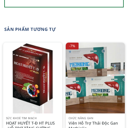
SẢN PHẨM TƯƠNG TỰ
-7%
SỨC KHOẺ TIM MẠCH
CHỨC NĂNG GAN
HOẠT HUYẾT T-Đ HT PLUS
Viên Hỗ Trợ Thải Độc Gan