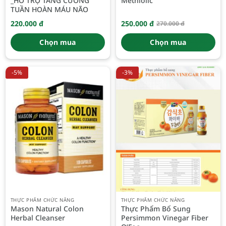
_HỖ TRỢ TĂNG CƯỜNG
Methiolic
TUẦN HOÀN MÁU NÃO
220.000
đ
250.000
đ
270.000
đ
Giá
Giá
gốc
hiện
là:
tại
Chọn mua
Chọn mua
270.000 đ.
là:
250.000 đ.
-5%
-3%
THỰC PHẨM CHỨC NĂNG
THỰC PHẨM CHỨC NĂNG
Mason Natural Colon
Thực Phẩm Bổ Sung
Herbal Cleanser
Persimmon Vinegar Fiber