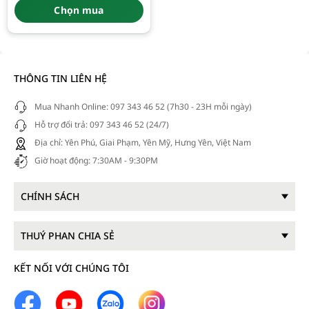
là:
tại
Chọn mua
210.000 đ.
là:
180.000 đ.
THÔNG TIN LIÊN HỆ
Mua Nhanh Online: 097 343 46 52 (7h30 - 23H mỗi ngày)
Hỗ trợ đổi trả: 097 343 46 52 (24/7)
Địa chỉ: Yên Phú, Giai Phạm, Yên Mỹ, Hưng Yên, Việt Nam
Giờ hoạt động: 7:30AM - 9:30PM
CHÍNH SÁCH
THUÝ PHAN CHIA SẺ
KẾT NỐI VỚI CHÚNG TÔI