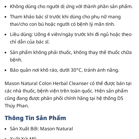
Không
dùng
cho
người
dị
ứng
với
thành
phần
sản
phẩm.
Tham
khảo
bác
sĩ
trước
khi
dùng
cho
phụ
nữ
mang
thai/cho
con
bú
hoặc
người
có
bệnh
lý
mãn
tính.
Liều
dùng
:
Uống
4
viên/ngày
trước
khi
đi
ngủ
hoặc
theo
chỉ
dẫn
của
bác
sĩ.
Sản
phẩm
không
phải
thuốc
,
không
thay
thế
thuốc
chữa
bệnh.
Bảo
quản
nơi
khô
ráo,
dưới
30°C,
tránh
ánh
nắng.
Mason
Natural
Colon
Herbal
Cleanser
có
thể
được
bán
tại
các
nhà
thuốc,
bệnh
viện
trên
toàn
quốc.
Hiện
sản
phẩm
cũng
đang
được
phân
phối
chính
hãng
tại
hệ
thống
DS
Thúy
Phan.
Thông
Tin
Sản
Phẩm
Sản
Xuất
Bởi
:
Mason
Natural
Xuất
Xứ
:
Mỹ