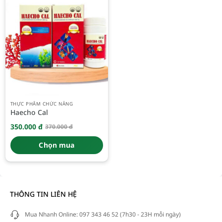
THỰC PHẨM CHỨC NĂNG
Haecho Cal
350.000
đ
370.000
đ
Giá
Giá
gốc
hiện
là:
tại
Chọn mua
370.000 đ.
là:
350.000 đ.
THÔNG TIN LIÊN HỆ
Mua Nhanh Online: 097 343 46 52 (7h30 - 23H mỗi ngày)