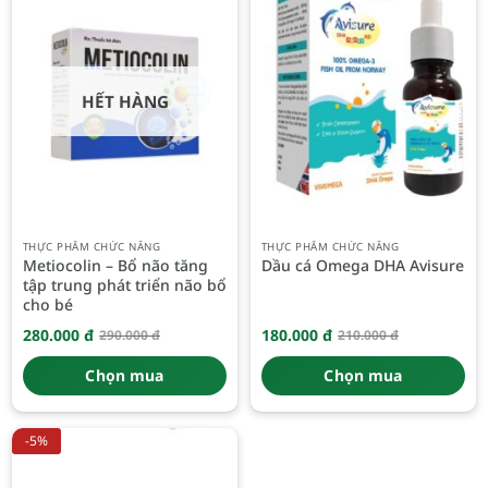
HẾT HÀNG
THỰC PHẨM CHỨC NĂNG
THỰC PHẨM CHỨC NĂNG
Metiocolin – Bổ não tăng
Dầu cá Omega DHA Avisure
tập trung phát triển não bổ
cho bé
280.000
đ
180.000
đ
290.000
đ
210.000
đ
Giá
Giá
Giá
Giá
gốc
hiện
gốc
hiện
là:
tại
là:
tại
Chọn mua
Chọn mua
290.000 đ.
là:
210.000 đ.
là:
280.000 đ.
180.000 đ.
-5%