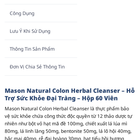
Công Dụng
Lưu Ý Khi Sử Dụng
Thông Tin Sản Phẩm
Đơn Vị Chia Sẻ Thông Tin
Mason
Natural
Colon
Herbal
Cleanser
–
Hỗ
Trợ
Sức
Khỏe
Đại
Tràng
–
Hộp
60
Viên
Mason
Natural
Colon
Herbal
Cleanser
là
thực
phẩm
bảo
vệ
sức
khỏe
chứa
công
thức
độc
quyền
từ
12
thảo
dược
tự
nhiên
như
bột
vỏ
hạt
mã
đề
100mg,
chiết
xuất
lá
lúa
mì
80mg,
lá
linh
lăng
50mg,
bentonite
50mg,
lá
lô
hội
40mg,
hắc
mai
40mg,
rễ
đại
hoàng
30mg,
hạt
tiểu
hồi
hương