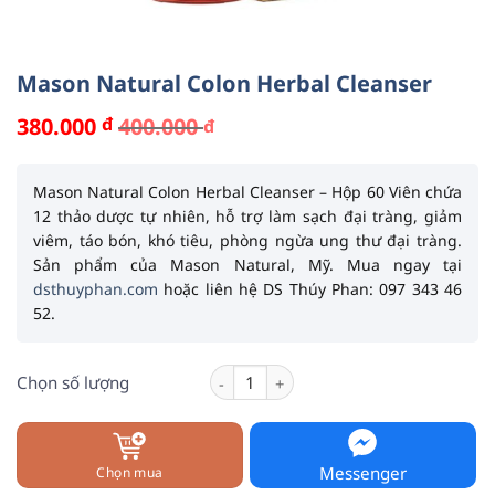
Mason Natural Colon Herbal Cleanser
380.000
đ
400.000
đ
Giá
Giá
gốc
hiện
là:
tại
400.000 đ.
là:
Mason Natural Colon Herbal Cleanser – Hộp 60 Viên
chứa
380.000 đ.
12 thảo dược tự nhiên, hỗ trợ làm sạch đại tràng, giảm
viêm, táo bón, khó tiêu, phòng ngừa ung thư đại tràng.
Sản phẩm của
Mason Natural
, Mỹ. Mua ngay tại
dsthuyphan.com
hoặc liên hệ DS Thúy Phan: 097 343 46
52.
Mason Natural Colon Herbal Cleanser
Chọn số lượng
Messenger
Chọn mua