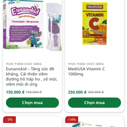
THỰC PHẨM CHỨC NĂNG
THỰC PHẨM CHỨC NĂNG
Eunanokid – Tăng sức đề
MediUSA Vitamin C
kháng, Cải thiện viêm
1000mg
đường hô hấp ho , sổ mũi,
viêm mũi di ứng
150.000
đ
250.000
đ
180.000
đ
260.000
đ
Giá
Giá
Giá
Giá
gốc
hiện
gốc
hiện
là:
tại
là:
tại
Chọn mua
Chọn mua
180.000 đ.
là:
260.000 đ.
là:
150.000 đ.
250.000 đ.
-3%
-14%