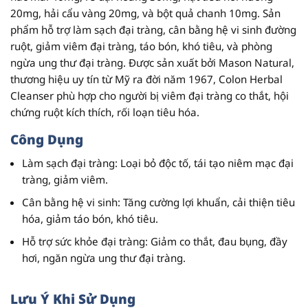
20mg,
hải
cẩu
vàng
20mg,
và
bột
quả
chanh
10mg.
Sản
phẩm
hỗ
trợ
làm
sạch
đại
tràng,
cân
bằng
hệ
vi
sinh
đường
ruột,
giảm
viêm
đại
tràng,
táo
bón,
khó
tiêu,
và
phòng
ngừa
ung
thư
đại
tràng.
Được
sản
xuất
bởi
Mason
Natural
,
thương
hiệu
uy
tín
từ
Mỹ
ra
đời
năm
1967,
Colon
Herbal
Cleanser
phù
hợp
cho
người
bị
viêm
đại
tràng
co
thắt,
hội
chứng
ruột
kích
thích,
rối
loạn
tiêu
hóa.
Công
Dụng
Làm
sạch
đại
tràng
:
Loại
bỏ
độc
tố,
tái
tạo
niêm
mạc
đại
tràng,
giảm
viêm.
Cân
bằng
hệ
vi
sinh
:
Tăng
cường
lợi
khuẩn,
cải
thiện
tiêu
hóa,
giảm
táo
bón,
khó
tiêu.
Hỗ
trợ
sức
khỏe
đại
tràng
:
Giảm
co
thắt,
đau
bụng,
đầy
hơi,
ngăn
ngừa
ung
thư
đại
tràng.
Lưu
Ý
Khi
Sử
Dụng