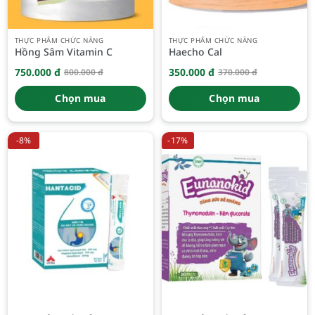
THỰC PHẨM CHỨC NĂNG
THỰC PHẨM CHỨC NĂNG
Hồng Sâm Vitamin C
Haecho Cal
750.000
đ
350.000
đ
800.000
đ
370.000
đ
Giá
Giá
Giá
Giá
gốc
hiện
gốc
hiện
là:
tại
là:
tại
Chọn mua
Chọn mua
800.000 đ.
là:
370.000 đ.
là:
750.000 đ.
350.000 đ.
-8%
-17%