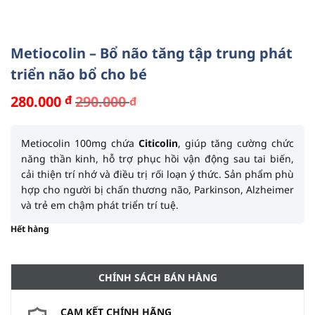
Metiocolin – Bổ não tăng tập trung phát
triển não bổ cho bé
280.000
đ
290.000
đ
Giá
Giá
gốc
hiện
là:
tại
290.000 đ.
là:
Metiocolin 100mg chứa
Citicolin
, giúp tăng cường chức
280.000 đ.
năng thần kinh, hỗ trợ phục hồi vận động sau tai biến,
cải thiện trí nhớ và điều trị rối loạn ý thức. Sản phẩm phù
hợp cho người bị chấn thương não, Parkinson, Alzheimer
và trẻ em chậm phát triển trí tuệ.
Hết hàng
CHÍNH SÁCH BÁN HÀNG
CAM KẾT CHÍNH HÃNG