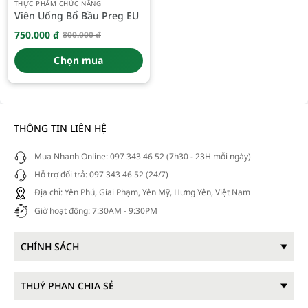
THỰC PHẨM CHỨC NĂNG
Viên Uống Bổ Bầu Preg EU
750.000
đ
800.000
đ
Giá
Giá
gốc
hiện
là:
tại
Chọn mua
800.000 đ.
là:
750.000 đ.
THÔNG TIN LIÊN HỆ
Mua Nhanh Online: 097 343 46 52 (7h30 - 23H mỗi ngày)
Hỗ trợ đổi trả: 097 343 46 52 (24/7)
Địa chỉ: Yên Phú, Giai Phạm, Yên Mỹ, Hưng Yên, Việt Nam
Giờ hoạt động: 7:30AM - 9:30PM
CHÍNH SÁCH
THUÝ PHAN CHIA SẺ