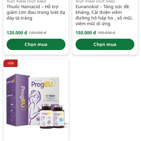
THỰC PHẨM CHỨC NĂNG
THỰC PHẨM CHỨC NĂNG
Thuốc Hantacid – Hỗ trợ
Eunanokid – Tăng sức đề
giảm cơn đau trong loét dạ
kháng, Cải thiện viêm
dày tá tràng
đường hô hấp ho , sổ mũi,
viêm mũi di ứng
120.000
đ
150.000
đ
130.000
đ
180.000
đ
Giá
Giá
Giá
Giá
gốc
hiện
gốc
hiện
là:
tại
là:
tại
Chọn mua
Chọn mua
130.000 đ.
là:
180.000 đ.
là:
120.000 đ.
150.000 đ.
-6%