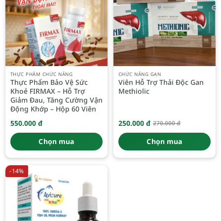
THỰC PHẨM CHỨC NĂNG
CHỨC NĂNG GAN
Thực Phẩm Bảo Vệ Sức
Viên Hỗ Trợ Thải Độc Gan
Khoẻ FIRMAX – Hỗ Trợ
Methiolic
Giảm Đau, Tăng Cường Vận
Động Khớp – Hộp 60 Viên
550.000
đ
250.000
đ
270.000
đ
Giá
Giá
gốc
hiện
là:
tại
Chọn mua
Chọn mua
270.000 đ.
là:
250.000 đ.
-14%