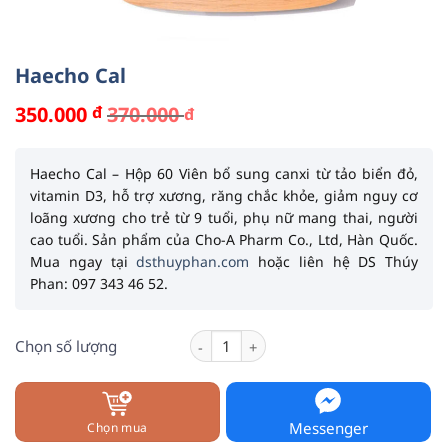
Haecho Cal
350.000
đ
370.000
đ
Giá
Giá
gốc
hiện
là:
tại
370.000 đ.
là:
Haecho Cal – Hộp 60 Viên
bổ sung canxi từ tảo biển đỏ,
350.000 đ.
vitamin D3, hỗ trợ xương, răng chắc khỏe, giảm nguy cơ
loãng xương cho trẻ từ 9 tuổi, phụ nữ mang thai, người
cao tuổi. Sản phẩm của
Cho-A Pharm Co., Ltd
, Hàn Quốc.
Mua ngay tại
dsthuyphan.com
hoặc liên hệ DS Thúy
Phan: 097 343 46 52.
Haecho Cal số lượng
Chọn số lượng
Messenger
Chọn mua