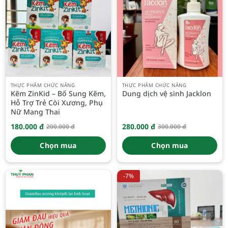
THỰC PHẨM CHỨC NĂNG
THỰC PHẨM CHỨC NĂNG
Kẽm ZinKid – Bổ Sung Kẽm,
Dung dịch vệ sinh Jacklon
Hỗ Trợ Trẻ Còi Xương, Phụ
Nữ Mang Thai
180.000
đ
280.000
đ
200.000
đ
300.000
đ
Giá
Giá
Giá
Giá
gốc
hiện
gốc
hiện
là:
tại
là:
tại
Chọn mua
Chọn mua
200.000 đ.
là:
300.000 đ.
là:
180.000 đ.
280.000 đ.
-7%