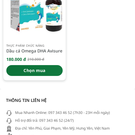
THỰC PHẨM CHỨC NĂNG
Dầu cá Omega DHA Avisure
180.000
đ
210.000
đ
Giá
Giá
gốc
hiện
là:
tại
Chọn mua
210.000 đ.
là:
180.000 đ.
THÔNG TIN LIÊN HỆ
Mua Nhanh Online: 097 343 46 52 (7h30 - 23H mỗi ngày)
Hỗ trợ đổi trả: 097 343 46 52 (24/7)
Địa chỉ: Yên Phú, Giai Phạm, Yên Mỹ, Hưng Yên, Việt Nam