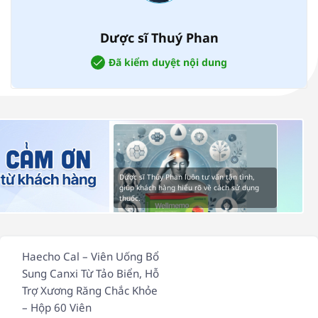
Dược sĩ Thuý Phan
Đã kiểm duyệt nội dung
Dược sĩ Thúy Phan luôn tư vấn tận tình,
giúp khách hàng hiểu rõ về cách sử dụng
thuốc.
Haecho Cal – Viên Uống Bổ
Sung Canxi Từ Tảo Biển, Hỗ
Trợ Xương Răng Chắc Khỏe
– Hộp 60 Viên