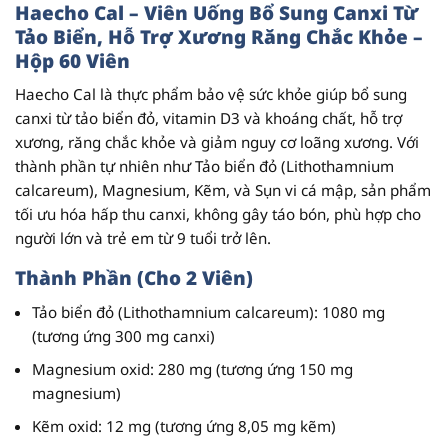
Haecho Cal – Viên Uống Bổ Sung Canxi Từ
Tảo Biển, Hỗ Trợ Xương Răng Chắc Khỏe –
Hộp 60 Viên
Haecho Cal
là thực phẩm bảo vệ sức khỏe giúp bổ sung
canxi từ tảo biển đỏ, vitamin D3 và khoáng chất, hỗ trợ
xương, răng chắc khỏe và giảm nguy cơ loãng xương. Với
thành phần tự nhiên như
Tảo biển đỏ (Lithothamnium
calcareum)
,
Magnesium
,
Kẽm
, và
Sụn vi cá mập
, sản phẩm
tối ưu hóa hấp thu canxi, không gây táo bón, phù hợp cho
người lớn và trẻ em từ 9 tuổi trở lên.
Thành Phần (Cho 2 Viên)
Tảo biển đỏ (Lithothamnium calcareum)
: 1080 mg
(tương ứng 300 mg canxi)
Magnesium oxid
: 280 mg (tương ứng 150 mg
magnesium)
Kẽm oxid
: 12 mg (tương ứng 8,05 mg kẽm)