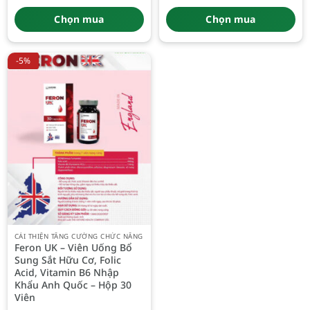
gốc
hiện
gốc
hiện
là:
tại
là:
tại
Chọn mua
Chọn mua
210.000 đ.
là:
320.000 đ.
là:
180.000 đ.
299.000 đ.
-5%
CẢI THIỆN TĂNG CƯỜNG CHỨC NĂNG
Feron UK – Viên Uống Bổ
Sung Sắt Hữu Cơ, Folic
Acid, Vitamin B6 Nhập
Khẩu Anh Quốc – Hộp 30
Viên