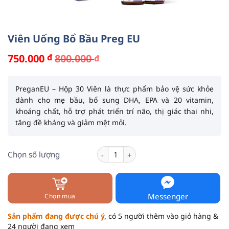
Viên Uống Bổ Bầu Preg EU
750.000
đ
800.000
đ
Giá
Giá
gốc
hiện
là:
tại
800.000 đ.
là:
PreganEU – Hộp 30 Viên
là thực phẩm bảo vệ sức khỏe
750.000 đ.
dành cho mẹ bầu, bổ sung
DHA
,
EPA
và
20 vitamin,
khoáng chất
, hỗ trợ phát triển trí não, thị giác thai nhi,
tăng đề kháng và giảm mệt mỏi.
Viên Uống Bổ Bầu Preg EU số lượng
Chọn số lượng
Messenger
Chọn mua
Sản phẩm đang được chú ý,
có 5 người thêm vào giỏ hàng &
24 người đang xem