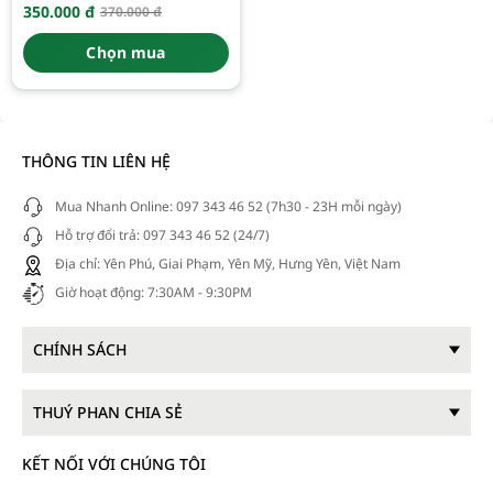
350.000
đ
370.000
đ
Giá
Giá
gốc
hiện
là:
tại
Chọn mua
370.000 đ.
là:
350.000 đ.
THÔNG TIN LIÊN HỆ
Mua Nhanh Online: 097 343 46 52 (7h30 - 23H mỗi ngày)
Hỗ trợ đổi trả: 097 343 46 52 (24/7)
Địa chỉ: Yên Phú, Giai Phạm, Yên Mỹ, Hưng Yên, Việt Nam
Giờ hoạt động: 7:30AM - 9:30PM
CHÍNH SÁCH
THUÝ PHAN CHIA SẺ
KẾT NỐI VỚI CHÚNG TÔI