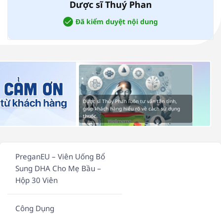
Dược sĩ Thuý Phan
Đã kiểm duyệt nội dung
Dược sĩ Thúy Phan luôn tư vấn tận tình,
giúp khách hàng hiểu rõ về cách sử dụng
thuốc.
PreganEU – Viên Uống Bổ
Sung DHA Cho Mẹ Bầu –
Hộp 30 Viên
Công Dụng