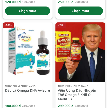
120.000
đ
250.000
đ
130.000
đ
260.000
đ
Giá
Giá
Giá
Giá
gốc
hiện
gốc
hiện
là:
tại
là:
tại
Chọn mua
Chọn mua
130.000 đ.
là:
260.000 đ.
là:
120.000 đ.
250.000 đ.
-14%
-7%
THỰC PHẨM CHỨC NĂNG
THỰC PHẨM CHỨC NĂNG
Dầu cá Omega DHA Avisure
Viên Uống Dầu Nhuyễn
Thể Omega 3 Krill Oil
MediUSA
180.000
đ
299.000
đ
210.000
đ
320.000
đ
Giá
Giá
Giá
Giá