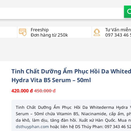
Freeship
Tư Vấn miễn
Đơn hàng từ 250k
097 343 46 
Tinh Chất Dưỡng Ẩm Phục Hồi Da White
Hydra Vita B5 Serum – 50ml
450.000
đ
420.000
đ
Giá
Giá
gốc
hiện
là:
tại
450.000 đ.
là:
Tinh Chất Dưỡng Ẩm Phục Hồi Da Whitederma Hydra V
420.000 đ.
Serum – 50ml
chứa
Vitamin B5
,
Niacinamide
, cấp ẩm, p
da khô, làm dịu, tăng đàn hồi. Xuất xứ Hàn Quốc. Mua n
dsthuyphan.com
hoặc liên hệ DS Thúy Phan: 097 343 46 52