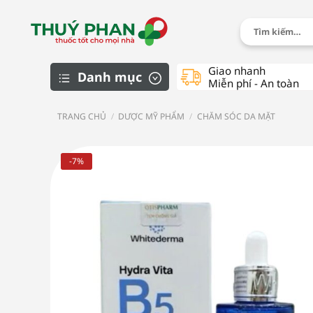
Chuyển
đến
Tìm
kiếm:
nội
dung
Giao nhanh
Danh mục
Miễn phí - An toàn
TRANG CHỦ
/
DƯỢC MỸ PHẨM
/
CHĂM SÓC DA MẶT
Chăm sóc cá nhân
Dành cho trẻ em
-7%
Dược mỹ phẩm
Thực phẩm chức năng