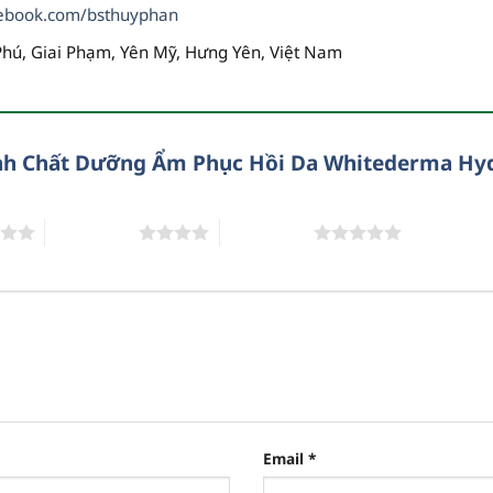
ebook.com/bsthuyphan
Phú, Giai Phạm, Yên Mỹ, Hưng Yên, Việt Nam
Tinh Chất Dưỡng Ẩm Phục Hồi Da Whitederma Hy
4 trên 5 sao
5 trên 5 sao
Email
*