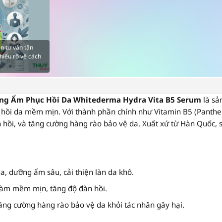
n tư vấn tận
hiểu rõ về cách
ng Ẩm Phục Hồi Da Whitederma Hydra Vita B5 Serum
là sả
c hồi da mềm mịn. Với thành phần chính như
Vitamin B5 (Panthe
n hồi, và tăng cường hàng rào bảo vệ da. Xuất xứ từ Hàn Quốc, 
, dưỡng ẩm sâu, cải thiện làn da khô.
 làm mềm mịn, tăng độ đàn hồi.
ăng cường hàng rào bảo vệ da khỏi tác nhân gây hại.