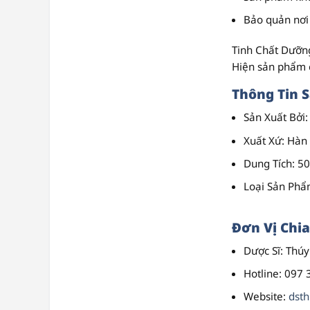
Bảo quản nơi 
Tinh Chất Dưỡng
Hiện sản phẩm 
Thông Tin 
Sản Xuất Bởi
:
Xuất Xứ
: Hàn
Dung Tích
: 5
Loại Sản Ph
Đơn Vị Chia
Dược Sĩ
: Thú
Hotline
: 097 
Website
:
dst