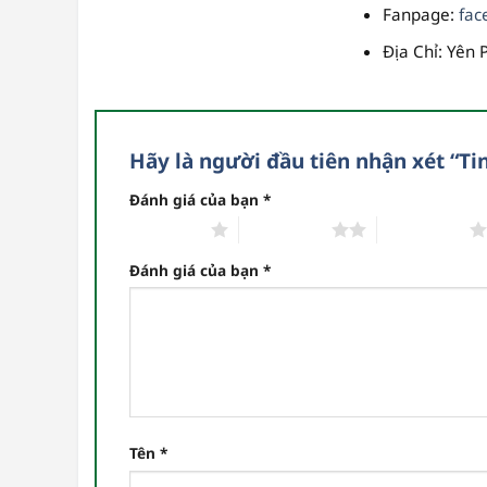
Fanpage
:
fac
Địa Chỉ
: Yên 
Hãy là người đầu tiên nhận xét “
Đánh giá của bạn
*
1 trên 5 sao
2 trên 5 sao
3 trên 5 sao
Đánh giá của bạn
*
Tên
*