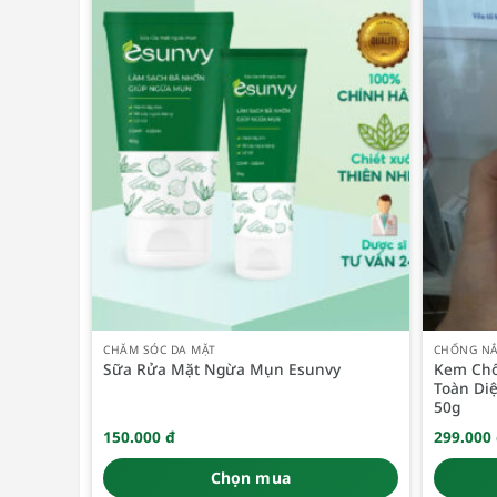
CHĂM SÓC DA MẶT
CHỐNG N
Sữa Rửa Mặt Ngừa Mụn Esunvy
Kem Chố
Toàn Di
50g
150.000
đ
299.000
Chọn mua