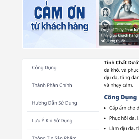
Dược sĩ Thúy Phan luô
tình, giúp khách hàng 
sử dụng thuốc.
Tinh Chất Dưỡ
Công Dụng
da khô, và phụ
dịu da, tăng đà
và nhạy cảm.
Thành Phần Chính
Công Dụng
Hướng Dẫn Sử Dụng
Cấp ẩm cho da
Phục hồi da,
Lưu Ý Khi Sử Dụng
Làm dịu da, t
Thông Tin Sản Phẩm