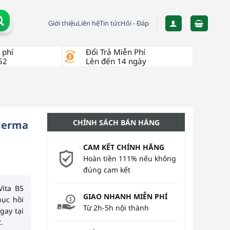
Giới thiệu
Liên hệ
Tin tức
Hỏi - Đáp
 phí
Đổi Trả Miễn Phí
52
Lên đến 14 ngày
CHÍNH SÁCH BÁN HÀNG
derma
CAM KẾT CHÍNH HÃNG
Hoàn tiền 111% nếu không
đúng cam kết
ita B5
GIAO NHANH MIỄN PHÍ
hục hồi
Từ 2h-5h nội thành
gay tại
.