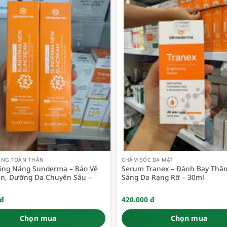
ẮNG TOÀN THÂN
CHĂM SÓC DA MẶT
ng Nắng Sunderma – Bảo Vệ
Serum Tranex – Đánh Bay Thâ
ện, Dưỡng Da Chuyên Sâu –
Sáng Da Rạng Rỡ – 30ml
đ
420.000
đ
Chọn mua
Chọn mua