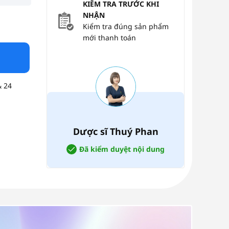
KIỂM TRA TRƯỚC KHI
NHẬN
Whitederma Hydra Vita B5 Serum – 50ml số lượng
Kiểm tra đúng sản phẩm
mới thanh toán
& 24
Dược sĩ Thuý Phan
Đã kiểm duyệt nội dung