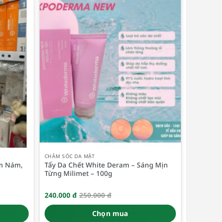
CHĂM SÓC DA MẶT
m Nám,
Tẩy Da Chết White Deram – Sáng Mịn
Từng Milimet – 100g
240.000
đ
250.000
đ
Giá
Giá
gốc
hiện
là:
tại
Chọn mua
250.000 đ.
là: