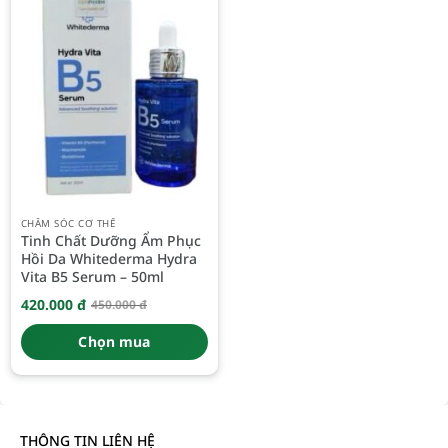
CHĂM SÓC CƠ THỂ
Tinh Chất Dưỡng Ẩm Phục
Hồi Da Whitederma Hydra
Vita B5 Serum – 50ml
420.000
đ
450.000
đ
Giá
Giá
gốc
hiện
là:
tại
Chọn mua
450.000 đ.
là:
420.000 đ.
THÔNG TIN LIÊN HỆ