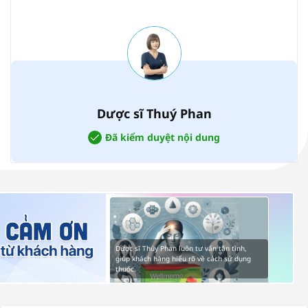
Dược sĩ Thuý Phan
Đã kiểm duyệt nội dung
Dược sĩ Thúy Phan luôn tư vấn tận tình,
giúp khách hàng hiểu rõ về cách sử dụng
thuốc.