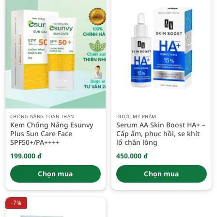
CHỐNG NẮNG TOÀN THÂN
DƯỢC MỸ PHẨM
Kem Chống Nắng Esunvy
Serum AA Skin Boost HA+ –
Plus Sun Care Face
Cấp ẩm, phục hồi, se khít
SPF50+/PA++++
lổ chân lông
199.000
đ
450.000
đ
Chọn mua
Chọn mua
-7%