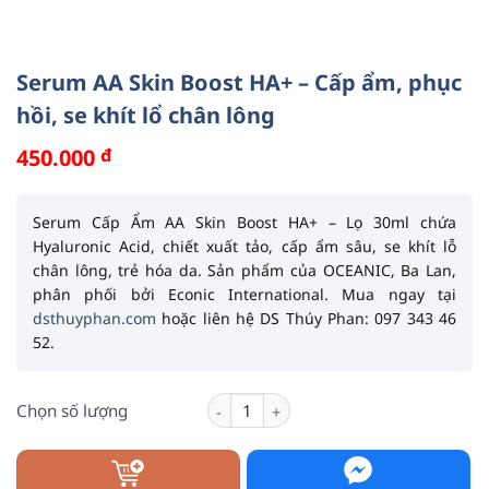
Serum AA Skin Boost HA+ – Cấp ẩm, phục
hồi, se khít lổ chân lông
450.000
đ
Serum Cấp Ẩm AA Skin Boost HA+ – Lọ 30ml
chứa
Hyaluronic Acid
, chiết xuất tảo, cấp ẩm sâu, se khít lỗ
chân lông, trẻ hóa da. Sản phẩm của
OCEANIC
, Ba Lan,
phân phối bởi
Econic International
. Mua ngay tại
dsthuyphan.com
hoặc liên hệ DS Thúy Phan: 097 343 46
52.
Serum AA Skin Boost HA+ - Cấp ẩm, ph
Chọn số lượng