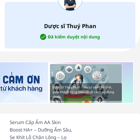
Dược sĩ Thuý Phan
Đã kiểm duyệt nội dung
Dược sĩ Thúy Phan luôn tư vấn tận tình,
giúp khách hàng hiểu rõ về cách sử dụng
thuốc.
Serum Cấp Ẩm AA Skin
Boost HA+ – Dưỡng Ẩm Sâu,
Se Khít Lỗ Chân Lông – Lọ