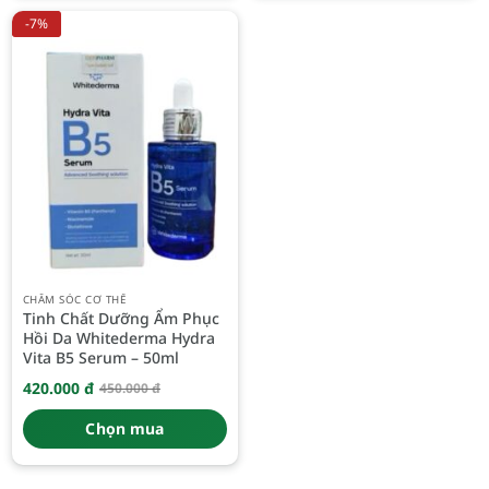
-7%
CHĂM SÓC CƠ THỂ
Tinh Chất Dưỡng Ẩm Phục
Hồi Da Whitederma Hydra
Vita B5 Serum – 50ml
420.000
đ
450.000
đ
Giá
Giá
gốc
hiện
là:
tại
Chọn mua
450.000 đ.
là:
420.000 đ.