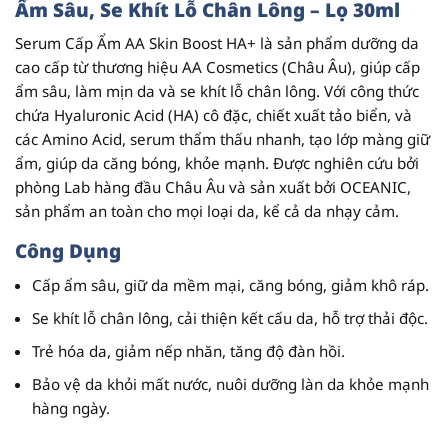
Ẩm Sâu, Se Khít Lỗ Chân Lông – Lọ 30ml
Serum Cấp Ẩm AA Skin Boost HA+
là sản phẩm dưỡng da
cao cấp từ thương hiệu
AA Cosmetics
(Châu Âu), giúp cấp
ẩm sâu, làm mịn da và se khít lỗ chân lông. Với công thức
chứa
Hyaluronic Acid (HA)
cô đặc, chiết xuất tảo biển, và
các
Amino Acid
, serum thẩm thấu nhanh, tạo lớp màng giữ
ẩm, giúp da căng bóng, khỏe mạnh. Được nghiên cứu bởi
phòng Lab hàng đầu Châu Âu và sản xuất bởi
OCEANIC
,
sản phẩm an toàn cho mọi loại da, kể cả da nhạy cảm.
Công Dụng
Cấp ẩm sâu, giữ da mềm mại, căng bóng, giảm khô ráp.
Se khít lỗ chân lông, cải thiện kết cấu da, hỗ trợ thải độc.
Trẻ hóa da, giảm nếp nhăn, tăng độ đàn hồi.
Bảo vệ da khỏi mất nước, nuôi dưỡng làn da khỏe mạnh
hàng ngày.