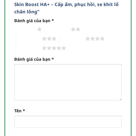
Skin Boost HA+ – Cấp ẩm, phục hồi, se khít lổ
chân lông”
Đánh giá của bạn
*
1 trên 5 sao
2 trên 5 sao
3 trên 5 sao
4 trên 5 sao
5 trên 5 sao
Đánh giá của bạn
*
Tên
*