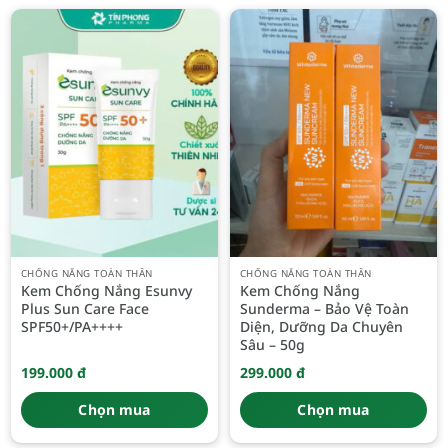
CHỐNG NẮNG TOÀN THÂN
CHỐNG NẮNG TOÀN THÂN
Kem Chống Nắng Esunvy
Kem Chống Nắng
Plus Sun Care Face
Sunderma – Bảo Vệ Toàn
SPF50+/PA++++
Diện, Dưỡng Da Chuyên
Sâu – 50g
199.000
đ
299.000
đ
Chọn mua
Chọn mua