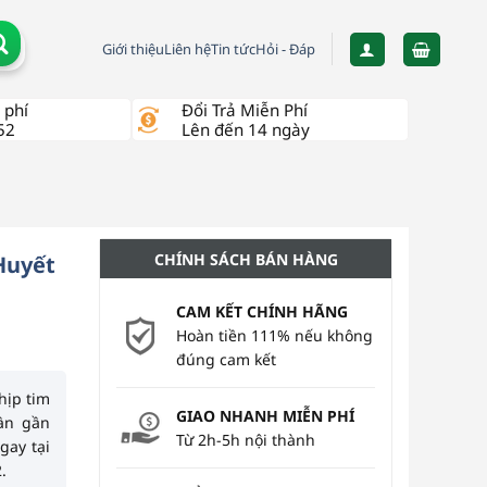
Giới thiệu
Liên hệ
Tin tức
Hỏi - Đáp
 phí
Đổi Trả Miễn Phí
52
Lên đến 14 ngày
CHÍNH SÁCH BÁN HÀNG
Huyết
CAM KẾT CHÍNH HÃNG
Hoàn tiền 111% nếu không
đúng cam kết
hịp tim
GIAO NHANH MIỄN PHÍ
lần gần
Từ 2h-5h nội thành
gay tại
.