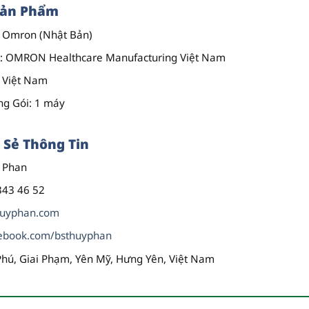
Sản Phẩm
: Omron (Nhật Bản)
: OMRON Healthcare Manufacturing Việt Nam
: Việt Nam
ng Gói
: 1 máy
 Sẻ Thông Tin
y Phan
343 46 52
huyphan.com
ebook.com/bsthuyphan
Phú, Giai Phạm, Yên Mỹ, Hưng Yên, Việt Nam