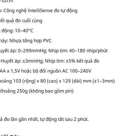
2–32cm
o
: Công nghệ IntelliSense đo tự động
kết quả đo cuối cùng
t động
: 10–40°C
 máy
: Nhựa tổng hợp PVC
Huyết áp: 0–299mmHg; Nhịp tim: 40–180 nhịp/phút
: Huyết áp: ±3mmHg; Nhịp tim: ±5% kết quả đo
n AA x 1,5V hoặc bộ đổi nguồn AC 100–240V
hoảng 103 (rộng) x 80 (cao) x 129 (dài) mm (±1–3mm)
 Khoảng 250g (không bao gồm pin)
uả đo lần gần nhất, tự động tắt sau 2 phút.