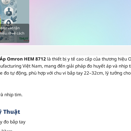
n tư vấn tận
hiểu rõ về cách
 Áp Omron HEM 8712
là thiết bị y tế cao cấp của thương hiệu
O
ufacturing Việt Nam
, mang đến giải pháp đo huyết áp và nhịp t
se
đo tự động, phù hợp với chu vi bắp tay 22–32cm, lý tưởng cho
à nhịp tim.
ỹ Thuật
y đo bắp tay