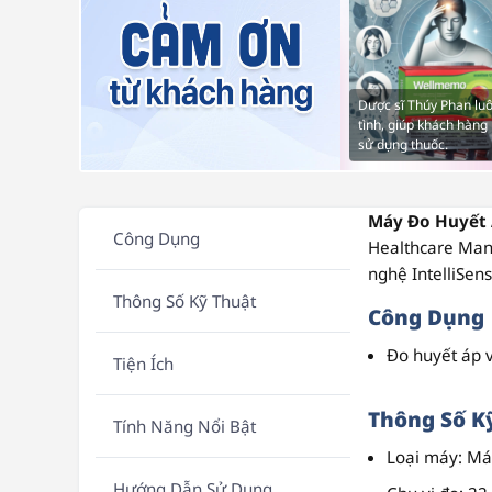
Dược sĩ Thúy Phan luô
tình, giúp khách hàng 
sử dụng thuốc.
Máy Đo Huyết
Công Dụng
Healthcare Man
nghệ
IntelliSen
Thông Số Kỹ Thuật
Công Dụng
Đo huyết áp v
Tiện Ích
Thông Số K
Tính Năng Nổi Bật
Loại máy
: Má
Hướng Dẫn Sử Dụng