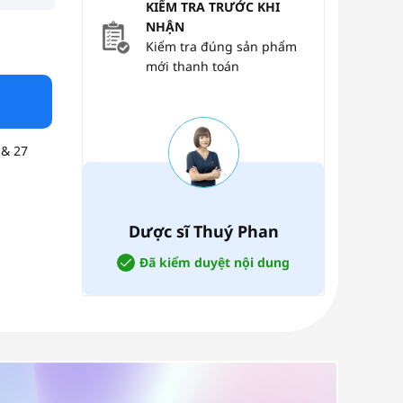
KIỂM TRA TRƯỚC KHI
NHẬN
– Đo Huyết Áp và Nhịp Tim Tự Động – 1 Cái số lượng
Kiểm tra đúng sản phẩm
mới thanh toán
 & 27
Dược sĩ Thuý Phan
Đã kiểm duyệt nội dung