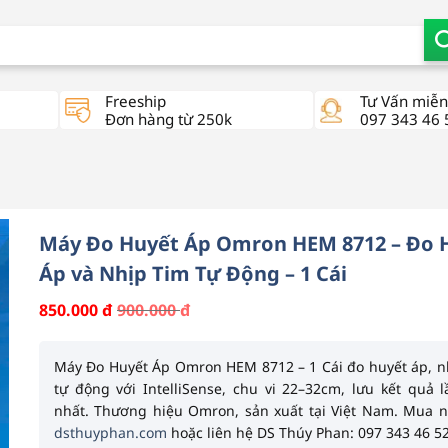
Freeship
Tư Vấn miễn
Đơn hàng từ 250k
097 343 46 
Máy Đo Huyết Áp Omron HEM 8712 – Đo 
Áp và Nhịp Tim Tự Động – 1 Cái
900.000
đ
850.000
đ
Giá
Giá
gốc
hiện
là:
tại
900.000 đ.
là:
Máy Đo Huyết Áp Omron HEM 8712 – 1 Cái
đo huyết áp, n
850.000 đ.
tự động với
IntelliSense
, chu vi 22–32cm, lưu kết quả 
nhất. Thương hiệu
Omron
, sản xuất tại Việt Nam. Mua n
dsthuyphan.com
hoặc liên hệ DS Thúy Phan: 097 343 46 52