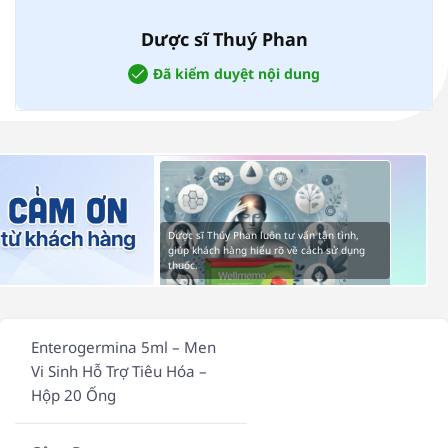
Dược sĩ Thuý Phan
Đã kiểm duyệt nội dung
Dược sĩ Thúy Phan luôn tư vấn tận tình,
giúp khách hàng hiểu rõ về cách sử dụng
thuốc.
Enterogermina 5ml – Men
Vi Sinh Hỗ Trợ Tiêu Hóa –
Hộp 20 Ống