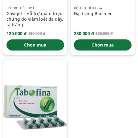
HỖ TRỢ TIÊU HOÁ
HỖ TRỢ TIÊU HOÁ
Gavigel – Hỗ trợ giảm triệu
Đại tràng Biosmec
chứng do viêm loét dạ dày,
tá tràng
120.000
đ
280.000
đ
130.000
đ
320.000
đ
Giá
Giá
Giá
Giá
gốc
hiện
gốc
hiện
là:
tại
là:
tại
Chọn mua
Chọn mua
130.000 đ.
là:
320.000 đ.
là:
120.000 đ.
280.000 đ.