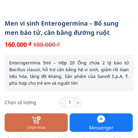
Men vi sinh Enterogermina – Bổ sung
men bào tử, cân bằng đường ruột
160.000
đ
180.000
đ
Giá
Giá
gốc
hiện
là:
tại
180.000 đ.
là:
Enterogermina 5ml – Hộp 20 Ống
chứa
2 tỷ bào tử
160.000 đ.
Bacillus clausii
, hỗ trợ cân bằng hệ vi sinh, giảm rối loạn
tiêu hóa, tăng đề kháng. Sản phẩm của
Sanofi S.p.A
, Ý,
phù hợp cho trẻ em và người lớn
Men vi sinh Enterogermina - Bổ sung
Chọn số lượng
Messenger
Chọn mua