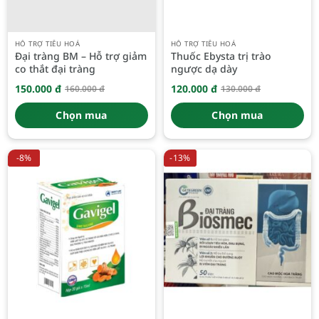
HỖ TRỢ TIÊU HOÁ
HỖ TRỢ TIÊU HOÁ
Đại tràng BM – Hỗ trợ giảm
Thuốc Ebysta trị trào
co thắt đại tràng
ngược dạ dày
150.000
đ
120.000
đ
160.000
đ
130.000
đ
Giá
Giá
Giá
Giá
gốc
hiện
gốc
hiện
là:
tại
là:
tại
Chọn mua
Chọn mua
160.000 đ.
là:
130.000 đ.
là:
150.000 đ.
120.000 đ.
-8%
-13%