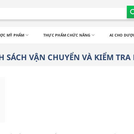
ỢC MỸ PHẨM
THỰC PHẨM CHỨC NĂNG
AI CHO DƯỢC
H SÁCH VẬN CHUYỂN VÀ KIỂM TRA