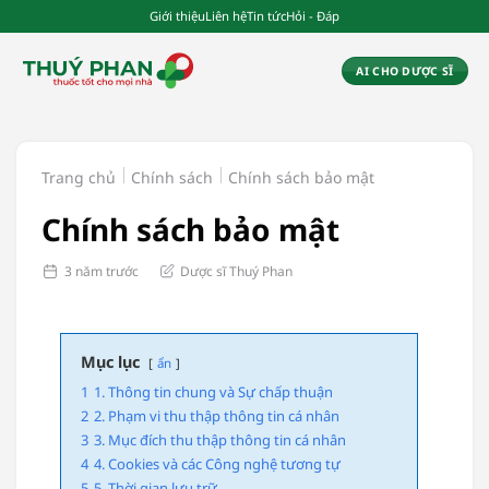
Chuyển
Giới thiệu
Liên hệ
Tin tức
Hỏi - Đáp
đến
nội
AI CHO DƯỢC SĨ
dung
Trang chủ
Chính sách
Chính sách bảo mật
Chính sách bảo mật
3 năm trước
Dược sĩ Thuý Phan
Mục lục
ẩn
1
1. Thông tin chung và Sự chấp thuận
2
2. Phạm vi thu thập thông tin cá nhân
3
3. Mục đích thu thập thông tin cá nhân
4
4. Cookies và các Công nghệ tương tự
5
5. Thời gian lưu trữ