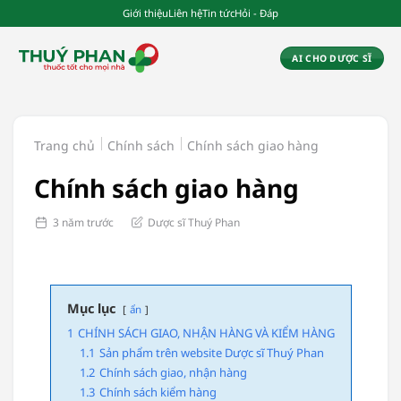
Chuyển
Giới thiệu
Liên hệ
Tin tức
Hỏi - Đáp
đến
nội
AI CHO DƯỢC SĨ
dung
Trang chủ
Chính sách
Chính sách giao hàng
Chính sách giao hàng
3 năm trước
Dược sĩ Thuý Phan
Mục lục
ẩn
1
CHÍNH SÁCH GIAO, NHẬN HÀNG VÀ KIỂM HÀNG
1.1
Sản phẩm trên website Dược sĩ Thuý Phan
1.2
Chính sách giao, nhận hàng
1.3
Chính sách kiểm hàng